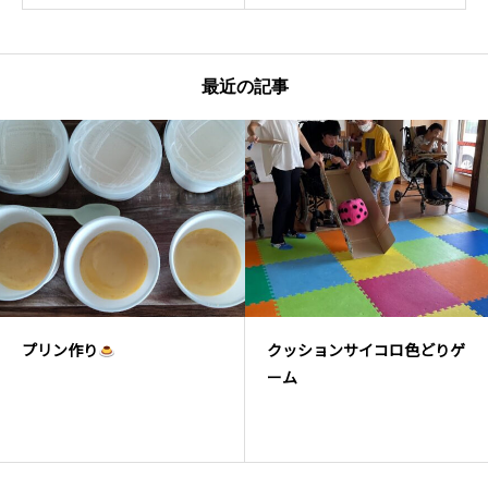
最近の記事
り
クッションサイコロ色どりゲ
風船キャ
ーム