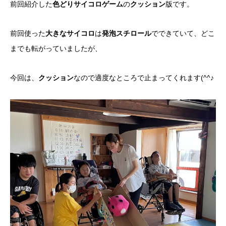
前回紹介した
色どりサイコロゲーム
の
クッション
版です。
前回使った
大きなサイコロ
は
発泡スチロール
でできていて、どこ
までも転がっていましたが、
今回は、
クッション
なので適度なところで止まってくれます(^^♪