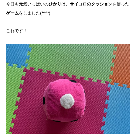
今日も元気いっぱいの
ひかり
は、
サイコロのクッション
を使った
ゲーム
をしました(*^^*)
これです！