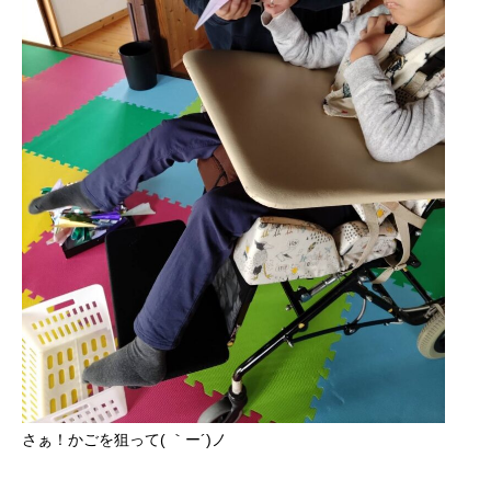
さぁ！かごを狙って( ｀ー´)ノ