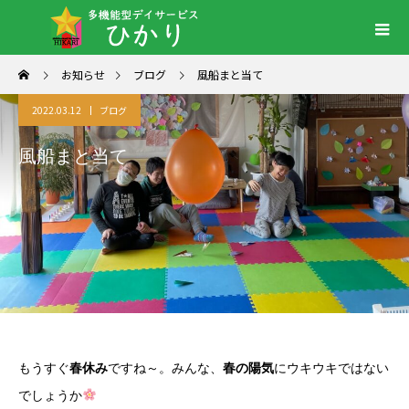
お知らせ
ブログ
風船まと当て
2022.03.12
ブログ
風船まと当て
もうすぐ
春休み
ですね～。みんな、
春の陽気
にウキウキではない
でしょうか